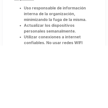
Uso responsable de información
interna de la organización,
minimizando la fuga de la misma.
Actualizar los dispositivos
personales semanalmente.
Utilizar conexiones a internet
confiables. No usar redes WIFI
desconocidas.
Minimice el uso de dispositivos
externos personales (Pendrives) en
dispositivos de trabajo.
NO
comparta accesos de usuario
de los servicios internos de la
organización.
El consumo de internet es
finito
y
las conexiones remotas son
susceptibles al gran consumo de
nuestros hogares. (En teletrabajo ->