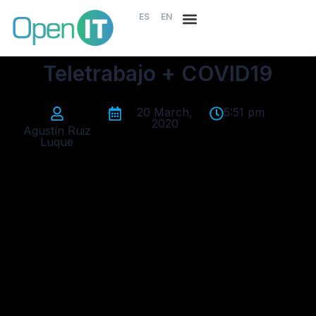
ES
EN
Teletrabajo + COVID19
-
20 March,
-
5:51 pm
2020
Agustín Ruiz
Luque