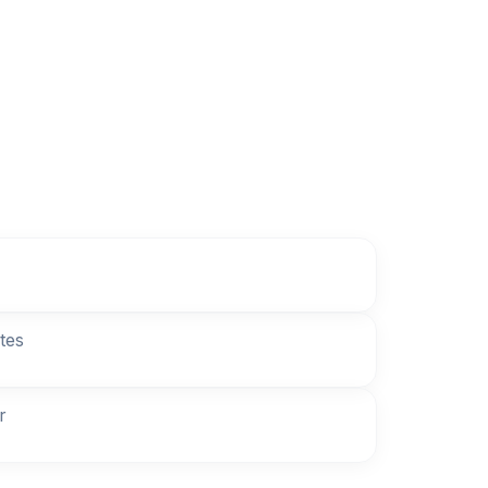
tes
r