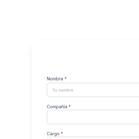
Formulario
Nombre
*
Nombre
de
contacto
universal
Compañía
*
Cargo
*