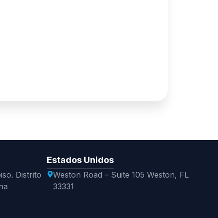
Estados Unidos
so. Distrito
Weston Road – Suite 105 Weston, FL
na
33331