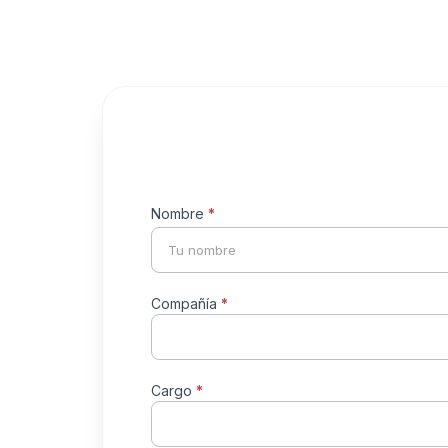
Formulario
Nombre
*
Nombre
de
contacto
universal
Compañía
*
Cargo
*