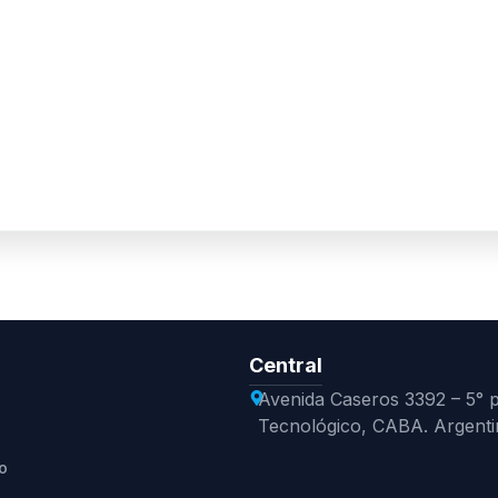
Central
Avenida Caseros 3392 – 5° pi
Tecnológico, CABA. Argenti
o