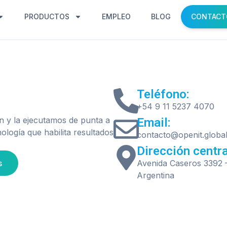
PRODUCTOS
EMPLEO
BLOG
CONTACT
Teléfono:
+54 9 11 5237 4070
n y la ejecutamos de punta a
Email:
ología que habilita resultados
contacto@openit.globa
Dirección centra
s
Avenida Caseros 3392 –
Argentina