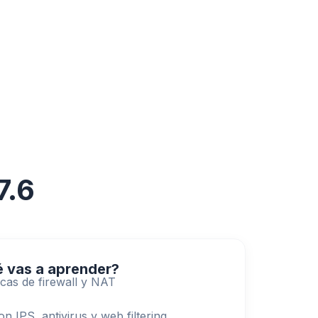
7.6
 vas a aprender?
icas de firewall y NAT
N
 IPS, antivirus y web filtering