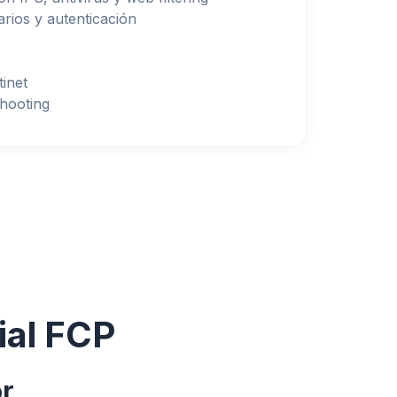
rios y autenticación
tinet
shooting
ial FCP
or