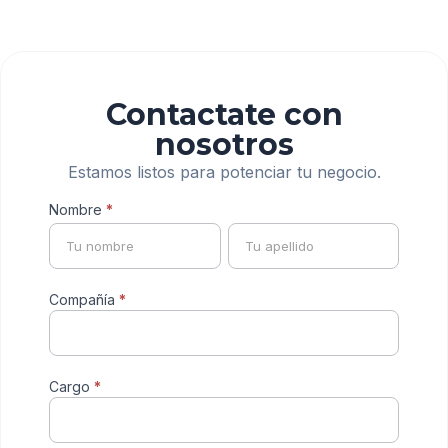
Contactate con
nosotros
Estamos listos para potenciar tu negocio.
Formulario
Nombre
*
Nombre
Nombre
de
contacto
universal
Compañía
*
Cargo
*