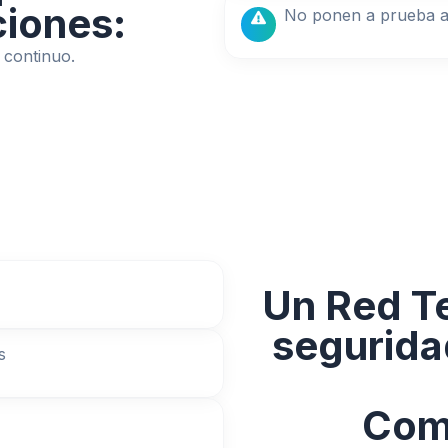
iones:
No ponen a prueba a
 continuo.
Un Red T
segurida
s
Com