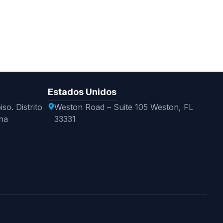
Estados Unidos
so. Distrito
Weston Road – Suite 105 Weston, FL
na
33331