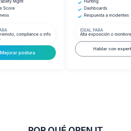
ability Mgmt
Hunting
e Score
Dashboards
ness
Respuesta a incidentes
PARA
IDEAL PARA
 remoto, compliance o info
Alta exposición o monitor
.
Hablar con exper
Mejorar postura
POR QUÉ OPEN IT