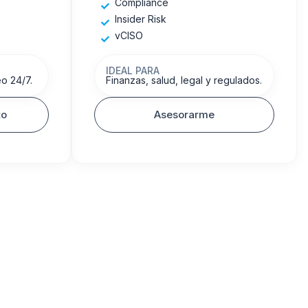
Compliance
Insider Risk
vCISO
IDEAL PARA
eo 24/7.
Finanzas, salud, legal y regulados.
to
Asesorarme