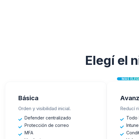
Elegí el 
MÁS ELEG
Básica
Avan
Orden y visibilidad inicial.
Reducí r
Defender centralizado
Todo l
Protección de correo
Intune
MFA
Condi