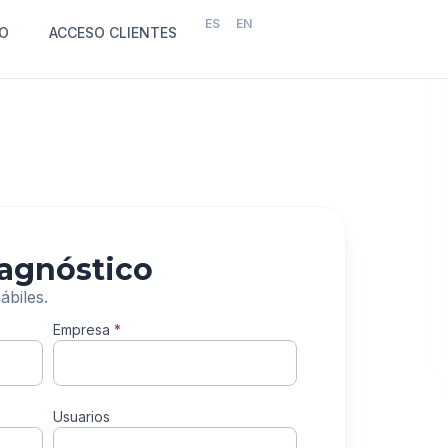
ES
EN
O
ACCESO CLIENTES
iagnóstico
biles.
Empresa
*
Usuarios