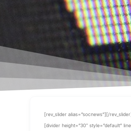
[rev_slider alias=”socnews”][/rev_slider
[divider height=”30″ style=”default” li