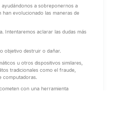
os, ayudándonos a sobreponernos a
én han evolucionado las maneras de
. Intentaremos aclarar las dudas más
 objetivo destruir o dañar.
ticos u otros dispositivos similares,
itos tradicionales como el fraude,
 de computadoras.
se cometen con una herramienta
 nuevas leyes, sino que
se modificaron
 delitos “digitales”:
ipios generales de la protección