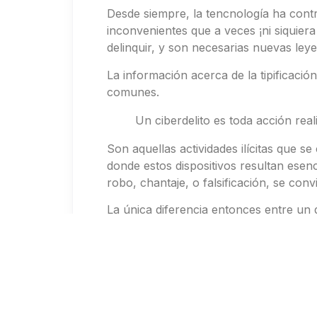
Desde siempre, la tencnología ha cont
inconvenientes que a veces ¡ni siquie
delinquir, y son necesarias nuevas leye
La información acerca de la tipificació
comunes.
Un ciberdelito es toda acción rea
Son aquellas actividades ilícitas que s
donde estos dispositivos resultan esenc
robo, chantaje, o falsificación, se co
La única diferencia entonces entre un 
informática de por medio. De esta man
las existentes
, para que sean más aba
Generalmente hablando, podemos decir q
1 – Ley de Protección de Datos Pe
de datos de usuario.