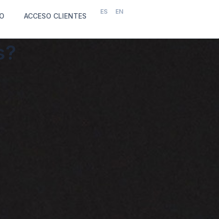
ES
EN
O
ACCESO CLIENTES
s?