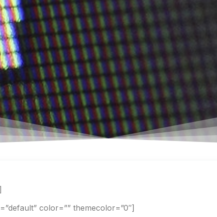
]
ne=”default” color=”” themecolor=”0″]