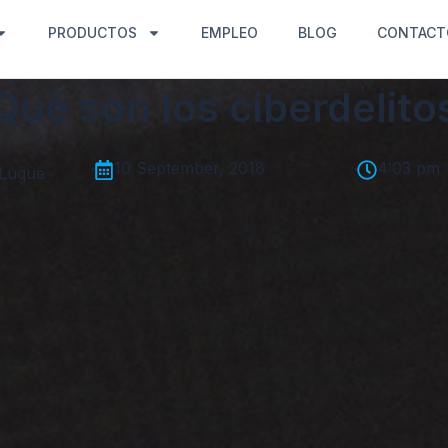
PRODUCTOS
EMPLEO
BLOG
CONTACT
Qué son los ciberdelito
-
10 September, 2018
-
4:03 pm
 Luque