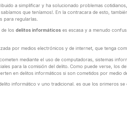
ribuido a simplificar y ha solucionado problemas cotidian
ra sabíamos que teníamos!. En la contracara de esto, tambi
s para regularlas.
n de los
delitos informáticos
es escasa y a menudo confusa
lizada por medios electrónicos y de internet, que tenga como
e cometen mediante el uso de computadoras, sistemas informá
iales para la comisión del delito. Como puede verse, los del
nvierten en delitos informáticos si son cometidos por medio
delito informático y uno tradicional, es que los primeros 
era, en algunos países, como en Argentina, no se crearon
rcativas y contemplen las nuevas modalidades delictivas.
ue existen cuatro leyes en nuestro país que se encargan de
rsonales (Ley 25326): Caracteriza y deja en claro los princ