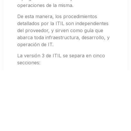
operaciones de la misma.
De esta manera, los procedimientos
detallados por la ITIL son independientes
del proveedor, y sirven como guía que
abarca toda infraestructura, desarrollo, y
operación de IT.
La versión 3 de ITIL se separa en cinco
secciones:
1- Estrategia del Servicio (ITIL service
strategy):
Especifica que cada etapa del ciclo del
servicio debe permanecer enfocado en los
valores del negocio, con metas definidas,
requisitios claros, y principios de dirección.
2- Diseño del Servicio (ITIL service design):
Provee una guía para la producción y