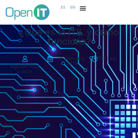
ES
EN
¿Qué es la ITIL y cómo
funciona?
-
11 January,
-
11:51 am
2019
Agustín Ruiz
Luque