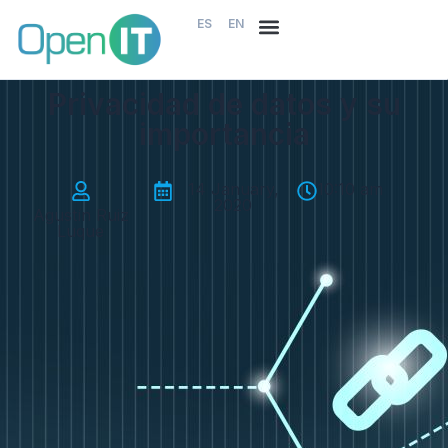
ES
EN
Privacidad de datos y su
importancia
-
14 January,
-
10:10 am
2020
Agustín Ruiz
Luque