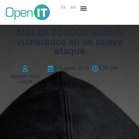
ES
EN
Más de 200000 routers
vulnerados en un nuevo
ataque
-
6 August, 2018
-
5:34 pm
Agustín Ruiz
Luque