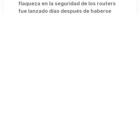
flaqueza en la seguridad de los routers
fue lanzado días después de haberse
descubierto.
La campaña, que aparenta seguir activa,
modifica la configuración de los routers
para introducir una copia de un script de
mineria de criptomonedas, trabajando con
el navegador Coinhive. En sus inicios, el
país más afectado fue Brasil, pero luego
llegó a expandirse por todo el mundo,
alcanzando los 200.000 afectados.
Según informan los especialistas, la
campaña utiliza una sola clave de coinhive
para efectuar los ataques, lo que indicaría
que se trata de una única persona detrás
del golpe.
Desde luego, esta no es la primera vez que