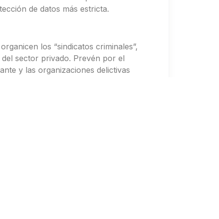
tección de datos más estricta.
organicen los “sindicatos criminales”,
 del sector privado. Prevén por el
nte y las organizaciones delictivas
 que los ciberdelincuentes se están
zas como el ransomware generalmente
zaciones ya que a nivel informático
la empresa”.
 adoptando cada vez más dispositivos
ue habrá una creciente falta de
mprecisos que permiten a las
o de vista empresarial, será
siendo capturados y transmitidos en
ensión del individuo, claramente es