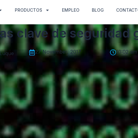
PRODUCTOS
EMPLEO
BLOG
CONTACT
s clave de seguridad 
-
27 November, 2017
-
10:02 am
 Luque