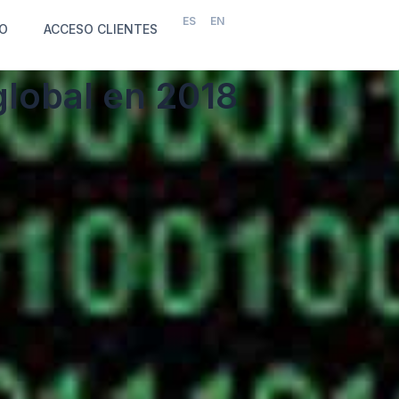
ES
EN
O
ACCESO CLIENTES
global en 2018