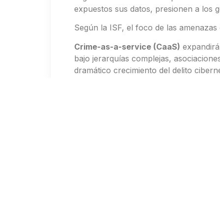
expuestos sus datos, presionen a los g
Según la ISF, el foco de las amenazas
Crime-as-a-service (CaaS)
expandirá 
bajo jerarquías complejas, asociacione
dramático crecimiento del delito ciber
profundicen en la mercantilización de s
volviendo más sofisticados en el uso d
son individuos en lugar de empresas, 
“cada vez hay más confusión entre la em
Internet de las cosas (IoT)
agregará aú
IoT, pero la mayoría de los dispositiv
transparencia en el ecosistema de IoT
organizaciones utilizar datos personal
problemático para las organizaciones 
secreto por dispositivos como teléfonos 
“Desde el punto de vista del fabricant