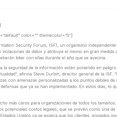
]
ne=”default” color=”” themecolor=”0″]
rmation Security Forum, ISF), un organismo independiente 
 violaciones de datos y atribuye el mismo en gran medida 
eberán lidiar con ellas durante el año que se avecina.
a la seguridad de la información están poniendo en peligro 
tualidad”, afirma Steve Durbin, director general de la ISF
zas con amenazas personalizadas a los puntos débiles de s
 defensas que ya se han implementado. En estos días, lo qu
ho más caros para organizaciones de todos los tamaños. A
s potenciales costos legales, que se prevén como una de l
Estados Unidos ya se espera que los clientes, enojados por 