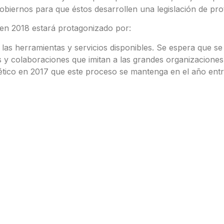
obiernos para que éstos desarrollen una legislación de pro
 en 2018 estará protagonizado por:
las herramientas y servicios disponibles. Se espera que se 
s y colaboraciones que imitan a las grandes organizaciones
nético en 2017 que este proceso se mantenga en el año entra
us “servicios” a nivel global. Al mismo tiempo, Durbin dice
e la ingeniería social. Si bien los objetivos de las amena
tales ataques aún representan una amenaza para las organi
presa y el individuo”, dice. “El individuo es cada vez más 
n más riesgos no administrados. Las organizaciones están
os IoT no son seguros por diseño. Además, la ISF advierte q
 que evoluciona rápidamente, con términos y condiciones i
es de maneras que los clientes no pretendían. Desde el punt
saber qué información sale de sus redes o qué datos están 
inteligentes y televisores inteligentes.
e, saber cuál es su patrón de uso, obtener una mejor compr