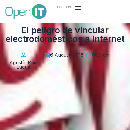
ES
EN
El peligro de vincular
electrodomésticos a Internet
-
6 August, 2018
-
9:37 am
Agustín Ruiz
Luque