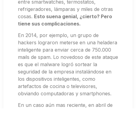
entre smartwatches, termostatos,
refrigeradores, lámparas y miles de otras
cosas.
Esto suena genial, ¿cierto? Pero
tiene sus complicaciones.
En 2014, por ejemplo, un grupo de
hackers lograron meterse en una heladera
inteligente para enviar cerca de 750.000
mails de spam. Lo novedoso de este ataque
es que el malware logró sortear la
seguridad de la empresa instalándose en
los dispositivos inteligentes, como
artefactos de cocina o televisores,
obviando computadoras y smartphones.
En un caso aún mas reciente, en abril de
este año, un casino cuyo nombre se
mantuvo en reserva en los Estados Unidos
se vio comprometido a través de un
termostato que controlaba la temperatura