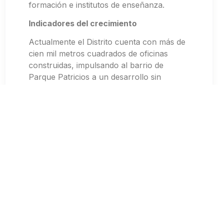
formación e institutos de enseñanza.
Indicadores del crecimiento
Actualmente el Distrito cuenta con más de
cien mil metros cuadrados de oficinas
construidas, impulsando al barrio de
Parque Patricios a un desarrollo sin
precedentes en este siglo. Los alquileres
tienen un costo absolutamente atractivo,
con un promedio de 25 dólares el metro
cuadrado.
¿Qué privilegian las empresas al radicarse
(o radicar sus departamentos de IT) en el
Distrito Tecnológico?
La disponibilidad de múltiples
prestadores de Internet y Fibra de
alta velocidad