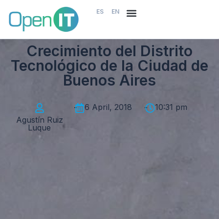
ES
EN
Crecimiento del Distrito
Tecnológico de la Ciudad de
Buenos Aires
-
6 April, 2018
-
10:31 pm
Agustín Ruiz
Luque